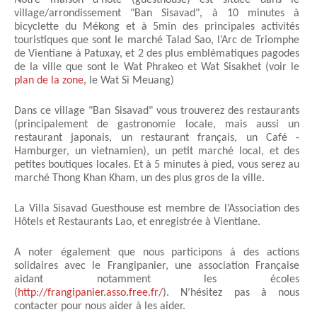
Notre maison d’hôte (guesthouse) est située dans le
village/arrondissement "Ban Sisavad", à 10 minutes à
bicyclette du Mékong et à 5min des principales activités
touristiques que sont le marché Talad Sao, l’Arc de Triomphe
de Vientiane à Patuxay, et 2 des plus emblématiques pagodes
de la ville que sont le Wat Phrakeo et Wat Sisakhet (voir le
plan de la zone
, le Wat Si Meuang)
Dans ce village "Ban Sisavad" vous trouverez des restaurants
(principalement de gastronomie locale, mais aussi un
restaurant japonais, un restaurant français, un Café -
Hamburger, un vietnamien), un petit marché local, et des
petites boutiques locales. Et à 5 minutes à pied, vous serez au
marché Thong Khan Kham, un des plus gros de la ville.
La Villa Sisavad Guesthouse est membre de l’Association des
Hôtels et Restaurants Lao, et enregistrée à Vientiane.
A noter également que nous participons à des actions
solidaires avec le Frangipanier, une association Française
aidant notamment les écoles
(
http://frangipanier.asso.free.fr/
). N’hésitez pas à nous
contacter pour nous aider à les aider.